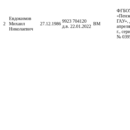
ФГБО
«Пенз
Евдокимов
9923 704120
ГАУ», 
2
Михаил
27.12.1986
BМ
д.в. 22.01.2022
апреля
Николаевич
г., се
№ 039