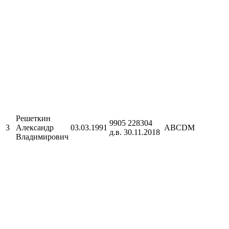
Решеткин
9905 228304
3
Александр
03.03.1991
АBСDМ
д.в. 30.11.2018
Владимирович