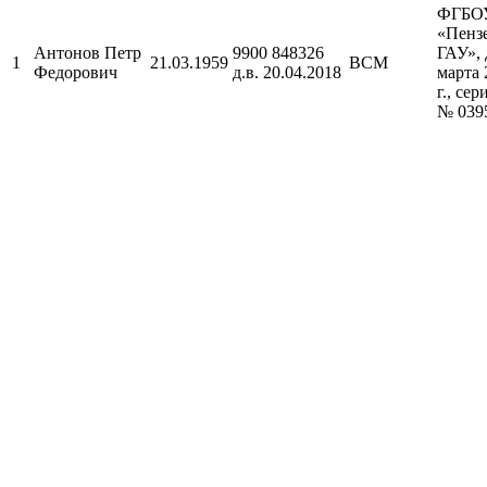
ФГБО
«Пенз
Антонов Петр
9900 848326
ГАУ», 
1
21.03.1959
ВСМ
Федорович
д.в. 20.04.2018
марта 
г., се
№ 039