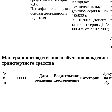
Кандидат
«В»;
технических наук
Психофизиологические
(диплом серия КТ №
основы деятельности
106932 от
водителя
31.10.2003). Доцент
(аттестат серия ДЦ №
006435 от 27.02.2007)
Мастера производственного обучения вождению
транспортного средства
№
Доку
Дата
Водительское
п/
Ф.И.О.
Категории
на п
рождения
удостоверение
п
обуч